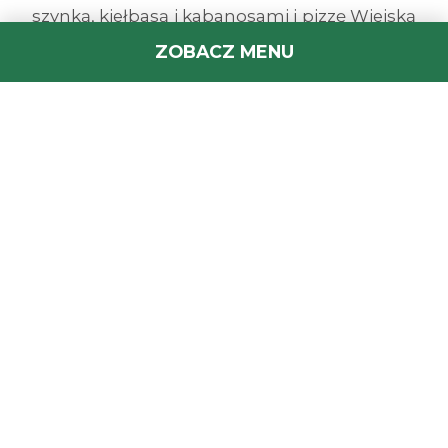
szynką, kiełbasą i kabanosami i pizzę Wiejską
z dodatkiem kiełbasy. Proponujemy również
ZOBACZ MENU
dania o wyrazistym i ostrym smaku, np. pizza
Mafioso wzbogacona czosnkiem i
papryczkami jalapenos lub Pepe Bianco z
kebabem i papryczkami jalapenos.
Prócz tego w naszym menu znajdziesz pizzę
bezmięsną, jak np. Cztery Sery, Green Day,
Marinara, Viola, Basilico. Nasza propozycja
zawiera też potrawy dla najmłodszych,
startery, burgery, różnorodne sałaty.
Zainteresowaniem cieszą się również pozycje
obiadowe, np. Lasagne Bolognese oraz
Lasagne Spinaci. Proponujemy również