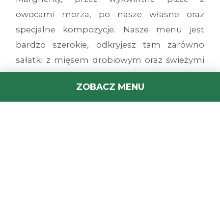
owocami morza, po nasze własne oraz
specjalne kompozycje. Nasze menu jest
bardzo szerokie, odkryjesz tam zarówno
sałatki z mięsem drobiowym oraz świeżymi
mieszankami warzyw, makarony z
ZOBACZ MENU
niebanalnymi sosami, burgery z frytkami,
startery, jak i przekąski na słodko, m.in.
rozpływające się w ustach serniki, fondant z
czekolady. Wszystkie nasze propozycje
dostępne w menu wykonywane są z
najwyższej jakości składników, jakie
regularnie przywozimy do naszych lokali.
Przygotowujemy urozmaicone pizze. Na