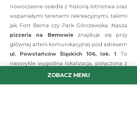
nowoczesne osiedla z historią lotnictwa oraz
wspaniałymi terenami rekreacyjnymi, takimi
jak Fort Bema czy Park Górczewska. Nasza
pizzeria na Bemowie
znajduje się przy
głównej arterii komunikacyjnej pod adresem
ul. Powstańców Śląskich 106, lok. 1
. To
niezwykle wygodna lokalizacja, połączona z
liniami tramwajowymi oraz II linią metra
ZOBACZ MENU
(stacje Bemowo i Ulrychów), w sąsiedztwie
osiedli Jelonki i Lazurowa oraz Hali Sportowej
Bemowo. Serwujemy gorące wypieki na
miejscu w nowoczesnym lokalu, na wynos z
szybkim odbiorem oraz z błyskawiczną
dostawą prosto pod Twoje drzwi!