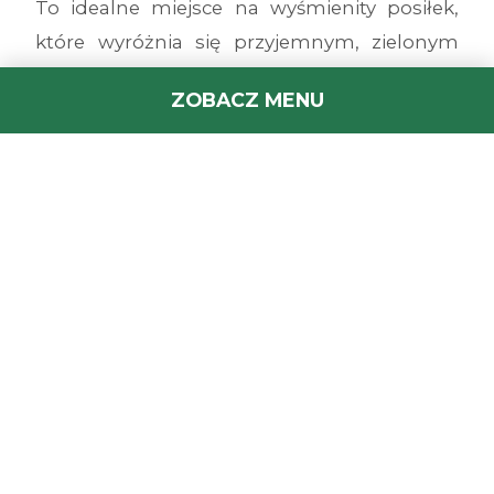
To idealne miejsce na wyśmienity posiłek,
które wyróżnia się przyjemnym, zielonym
tarasem wypoczynkowym ze stolikami oraz
ZOBACZ MENU
placem zabaw dla najmłodszych. Szukasz
miejsca na rodzinny obiad, lunch w ciągu
dnia czy spotkanie po spacerze wokół
zabytkowego Kościoła Niepokalanego Serca
NMP lub Cerkwi św. Michała Archanioła?
Serwujemy
najlepszą pizzę w Sokołowie
Podlaskim
na miejscu, na wynos oraz z
dostawą pod same drzwi!
Zobacz nasze bogate menu
— chrupiąca pizza i dania