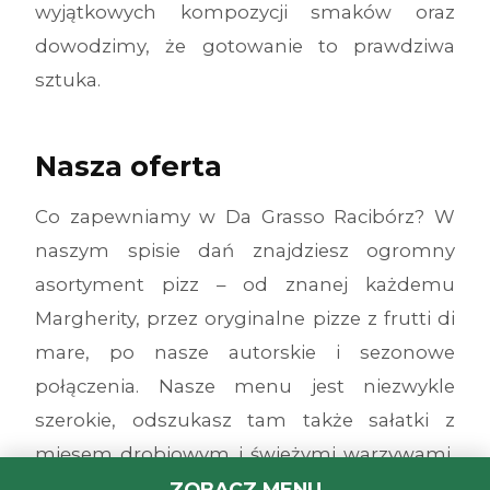
wyjątkowych kompozycji smaków oraz
dowodzimy, że gotowanie to prawdziwa
sztuka.
Nasza oferta
Co zapewniamy w Da Grasso Racibórz? W
naszym spisie dań znajdziesz ogromny
asortyment pizz – od znanej każdemu
Margherity, przez oryginalne pizze z frutti di
mare, po nasze autorskie i sezonowe
połączenia. Nasze menu jest niezwykle
szerokie, odszukasz tam także sałatki z
mięsem drobiowym i świeżymi warzywami,
makarony z wyśmienitymi sosami, burgery z
ZOBACZ MENU