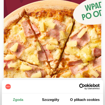
-10% NA PIZZĘ Z ODBIOREM OSOBISTYM
-10% rabatu na pizzę z odbiorem osobistym. Tylko do
pizzy o średnicy 42 cm.
Zgoda
Szczegóły
O plikach cookies
ZREALIZUJ