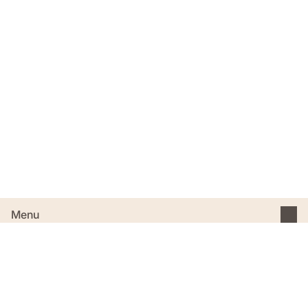
Menu
O nas
Informacje