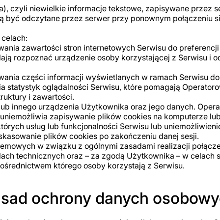
ka), czyli niewielkie informacje tekstowe, zapisywane przez
ogą być odczytane przez serwer przy ponownym połączeniu s
 celach:
ania zawartości stron internetowych Serwisu do preferencji
alają rozpoznać urządzenie osoby korzystającej z Serwisu i 
wania części informacji wyświetlanych w ramach Serwisu do
a statystyk oglądalności Serwisu, które pomagają Operatoro
ruktury i zawartości.
lub innego urządzenia Użytkownika oraz jego danych. Operato
ra uniemożliwia zapisywanie plików cookies na komputerze l
tórych usług lub funkcjonalności Serwisu lub uniemożliwienie
 skasowanie plików cookies po zakończeniu danej sesji.
stemowych w związku z ogólnymi zasadami realizacji połącze
lach technicznych oraz – za zgodą Użytkownika – w celach s
pośrednictwem którego osoby korzystają z Serwisu.
zasad ochrony danych osobow