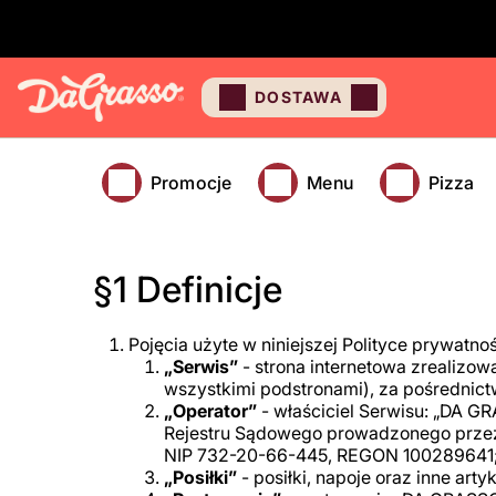
DOSTAWA
Promocje
Menu
Pizza
§1 Definicje
Pojęcia użyte w niniejszej Polityce prywatno
„Serwis”
- strona internetowa zrealizo
wszystkimi podstronami), za pośrednict
„Operator”
- właściciel Serwisu: „DA G
Rejestru Sądowego prowadzonego przez
NIP 732-20-66-445, REGON 100289641
„Posiłki”
- posiłki, napoje oraz inne art