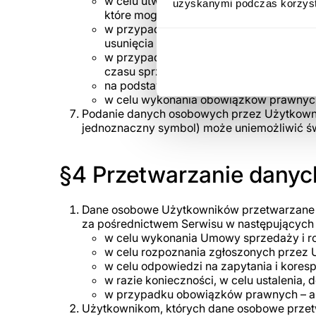
w celu utworzenia i utrzymywania Konta
uzyskanymi podczas korzysta
które mogą być przez niego usuwane w k
w przypadku zgody na marketing bezpoś
usunięcia danych;
w przypadku przetwarzania danych w cel
czasu sprzeciwu, chyba że istnieją nad
na podstawie zgody: do czasu cofnięcia
w celu wykonania obowiązków prawnych 
Podanie danych osobowych przez Użytkowni
jednoznaczny symbol) może uniemożliwić św
§4 Przetwarzanie danyc
Dane osobowe Użytkowników przetwarzane 
za pośrednictwem Serwisu w następujących 
w celu wykonania Umowy sprzedaży i rozpa
w celu rozpoznania zgłoszonych przez Użyt
w celu odpowiedzi na zapytania i koresp
w razie konieczności, w celu ustalenia, d
w przypadku obowiązków prawnych – art. 
Użytkownikom, których dane osobowe przet