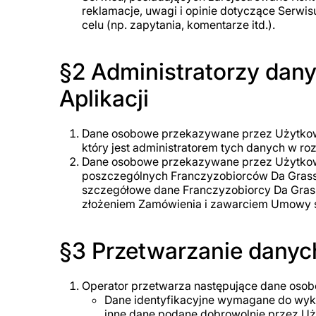
reklamacje, uwagi i opinie dotyczące Serw
celu (np. zapytania, komentarze itd.).
§2 Administratorzy dan
Aplikacji
Dane osobowe przekazywane przez Użytkown
który jest administratorem tych danych w r
Dane osobowe przekazywane przez Użytkown
poszczególnych Franczyzobiorców Da Grasso
szczegółowe dane Franczyzobiorcy Da Gras
złożeniem Zamówienia i zawarciem Umowy 
§3 Przetwarzanie danyc
Operator przetwarza następujące dane oso
Dane identyfikacyjne wymagane do wykona
inne dane podane dobrowolnie przez Uż