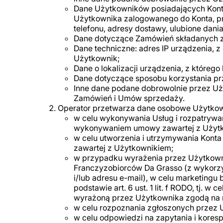
Dane Użytkowników posiadających Konto
Użytkownika zalogowanego do Konta, pr
telefonu, adresy dostawy, ulubione dania
Dane dotyczące Zamówień składanych z
Dane techniczne: adres IP urządzenia, z
Użytkownik;
Dane o lokalizacji urządzenia, z któreg
Dane dotyczące sposobu korzystania prz
Inne dane podane dobrowolnie przez Uż
Zamówień i Umów sprzedaży.
Operator przetwarza dane osobowe Użytkow
w celu wykonywania Usług i rozpatrywania
wykonywaniem umowy zawartej z Użyt
w celu utworzenia i utrzymywania Konta
zawartej z Użytkownikiem;
w przypadku wyrażenia przez Użytkowni
Franczyzobiorców Da Grasso (z wykorz
i/lub adresu e-mail), w celu marketing
podstawie art. 6 ust. 1 lit. f RODO, tj.
wyrażoną przez Użytkownika zgodą na 
w celu rozpoznania zgłoszonych przez Uży
w celu odpowiedzi na zapytania i koresp