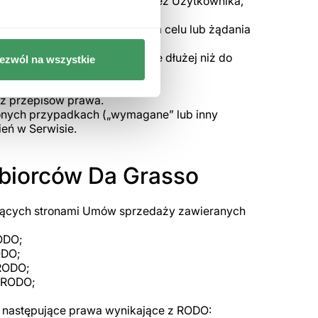
 samodzielnie wpisywanych przez Użytkownika,
 nazwiska, numeru telefonu);
a przetwarzania danych w tym celu lub żądania
d daty wykonania Usługi, nie dłużej niż do
ezwól na wszystkie
a/obrony roszczeń;
 z przepisów prawa.
onych przypadkach („wymagane” lub inny
eń w Serwisie.
biorców Da Grasso
dących stronami Umów sprzedaży zawieranych
RODO;
ODO;
 RODO;
f RODO;
 następujące prawa wynikające z RODO: