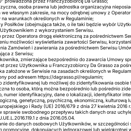
O” prowadzona przez Franczyzobiorcę Da Grasso;
fizyczna, osoba prawna lub jednostka organizacyjna nieposi
 we własnym zakresie, na mocy odrębnej umowy z Operatore
w na warunkach określonych w Regulaminie;
 Posiłków (obejmująca także, o ile taki będzie wybór Użyt
 Użytkownikiem z wykorzystaniem Serwisu.
e przez Operatora drogą elektroniczną za pośrednictwem Se
niu możliwości wyświetlania zawartości Serwisu, korzystani
dania Zamówień i zawierania za pośrednictwem Serwisu Umó
ająca z Serwisu;
tkownika, zmierzające bezpośrednio do zawarcia Umowy sprz
jest przez Użytkownika u Franczyzobiorcy Da Grasso za poś
ka założone w Serwisie na zasadach określonych w Regulami
pny pod adresem https://dagrasso.pl/regulamin;
o zidentyfikowanej lub możliwej do zidentyfikowania osobie f
czna to osoba, którą można bezpośrednio lub pośrednio zid
o, numer identyfikacyjny, dane o lokalizacji, identyfikator i
ologiczną, genetyczną, psychiczną, ekonomiczną, kulturową 
ropejskiego i Rady (UE) 2016/679 z dnia 27 kwietnia 2016 
w sprawie swobodnego przepływu takich danych oraz uchyl
.UE.L.2016.119.1 z dnia 2016.05.04.
owanie do danych osobowych Użytkowników, w szczególności
o promocyjne, dokonujących jednorazowej lub wielokrotnej 