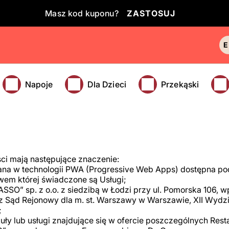
Masz kod kuponu?
ZASTOSUJ
Napoje
Dla Dzieci
Przekąski
ści mają następujące znaczenie:
wana w technologii PWA (Progressive Web Apps) dostępna p
wem której świadczone są Usługi;
RASSO” sp. z o.o. z siedzibą w Łodzi przy ul. Pomorska 106,
 Sąd Rejonowy dla m. st. Warszawy w Warszawie, XII Wyd
;
ykuły lub usługi znajdujące się w ofercie poszczególnych Resta