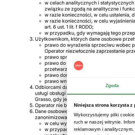
w celach analitycznych i statystycznych
związku ze zgodą na analityczne i funkcj
w razie konieczności, w celu ustalenia, 
w razie konieczności, w celu wyjaśnien
art. 6 ust. 1 lit. f RODO;
w przypadku, gdy wymagają tego przepis
Użytkownikom, których dane osobowe przetw
prawo do wyrażenia sprzeciwu wobec p
Operator niezwłocznie zaprzestanie prz
prawo sprzeciwu wobec przetwarzania w 
prawo do cofnięcia w dowolnym momenc
przetwarzania sprzed cofnięcia;
prawo dostępu do danych, ich poprawian
prawo wniesienia skargi do Prezesa U
Zgoda
Odbiorcami danych osobowych gromadzonyc
usługi obsługi płatności, wsparcia IT, obsł
Grasso, gdy jest to niezbędne dla realizacji
Operator nie będzie przekazywać danych os
Niniejsza strona korzysta z
Dane osobowe przetwarzane będą przez Opera
Wykorzystujemy pliki cookie 
zanonimizowane:
ruch w naszej witrynie. Inf
w celu wykonywania Usług i rozpatrywan
w przypadku reklamacji: przez czas trwa
reklamowym i analitycznym. 