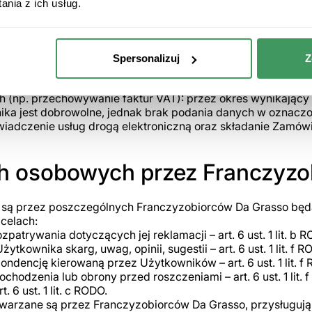
: do czasu usunięcia Konta w Serwisie (nie dotyczy danych
nia z ich usług.
ażdym czasie: adresów zamówień, ulubionych dań, imienia,
redni: do czasu otrzymania sprzeciwu, żądania zaprzestani
ach prawnie uzasadnionych interesów: co do zasady 90 dni o
Spersonalizuj
Z
rzędne podstawy prawne lub potrzeba ustalenia/dochodzeni
 zgody lub żądania usunięcia danych;
(np. przechowywanie faktur VAT): przez okres wynikający
ka jest dobrowolne, jednak brak podania danych w oznacz
iadczenie usług drogą elektroniczną oraz składanie Zamówi
h osobowych przez Franczyzo
są przez poszczególnych Franczyzobiorców Da Grasso bę
celach:
trywania dotyczących jej reklamacji – art. 6 ust. 1 lit. b 
kownika skarg, uwag, opinii, sugestii – art. 6 ust. 1 lit. f R
ondencję kierowaną przez Użytkowników – art. 6 ust. 1 lit. f
ochodzenia lub obrony przed roszczeniami – art. 6 ust. 1 lit. 
6 ust. 1 lit. c RODO.
warzane są przez Franczyzobiorców Da Grasso, przysługują