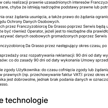
 celu realizacji prawnie uzasadnionych interesów Franczyz
zane, chyba że istnieją nadrzędne podstawy prawne lub potr
ia oraz żądania usunięcia, a także prawo do żądania ograni
rzędu Ochrony Danych Osobowych.
h przez Franczyzobiorcę Da Grasso poprzez Serwis będą
 być również Operator, jeżeli jest to niezbędne dla prawidł
kazywać danych osobowych gromadzonych poprzez Serwis do
czyzobiorcę Da Grasso przez następujący okres czasu, po u
przedaży oraz rozpatrywania reklamacji: 90 dni od daty 
sów: co do zasady 90 dni od daty wykonania Umowy sprzedaż
e zgody Użytkownika: do czasu cofnięcia zgody lub żądania
 prawnych (np. przechowywanie faktur VAT): przez okres 
ka jest dobrowolne, jednak brak podania danych w oznacz
asso.
ne technologie