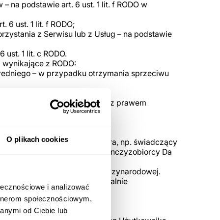
na podstawie art. 6 ust. 1 lit. f RODO w
6 ust. 1 lit. f RODO;
rzystania z Serwisu lub z Usług – na podstawie
st. 1 lit. c RODO.
a wynikające z RODO:
edniego – w przypadku otrzymania sprzeciwu
lub osób trzecich;
zgody nie wpływa na zgodność z prawem
O plikach cookies
nieni podwykonawcy Operatora, np. świadczący
ami danych mogą być również Franczyzobiorcy Da
o ani żadnej organizacji międzynarodowej.
staną usunięte lub nieodwracalnie
ołecznościowe i analizować
artnerom społecznościowym,
wykonania Usługi;
anymi od Ciebie lub