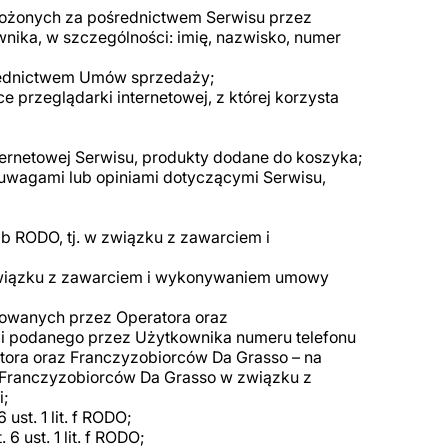
złożonych za pośrednictwem Serwisu przez
ika, w szczególności: imię, nazwisko, numer
średnictwem Umów sprzedaży;
 przeglądarki internetowej, z której korzysta
ternetowej Serwisu, produkty dodane do koszyka;
 uwagami lub opiniami dotyczącymi Serwisu,
. b RODO, tj. w związku z zawarciem i
 w związku z zawarciem i wykonywaniem umowy
rowanych przez Operatora oraz
i podanego przez Użytkownika numeru telefonu
atora oraz Franczyzobiorców Da Grasso – na
oraz Franczyzobiorców Da Grasso w związku z
i;
st. 1 lit. f RODO;
 ust. 1 lit. f RODO;