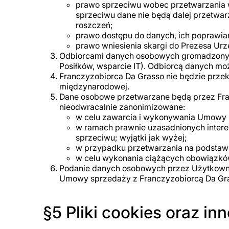
prawo sprzeciwu wobec przetwarzania w
sprzeciwu dane nie będą dalej przetwar
roszczeń;
prawo dostępu do danych, ich poprawian
prawo wniesienia skargi do Prezesa U
Odbiorcami danych osobowych gromadzonyc
Posiłków, wsparcie IT). Odbiorcą danych może
Franczyzobiorca Da Grasso nie będzie prze
międzynarodowej.
Dane osobowe przetwarzane będą przez Fran
nieodwracalnie zanonimizowane:
w celu zawarcia i wykonywania Umowy s
w ramach prawnie uzasadnionych intere
sprzeciwu; wyjątki jak wyżej;
w przypadku przetwarzania na podstawi
w celu wykonania ciążących obowiązków
Podanie danych osobowych przez Użytkowni
Umowy sprzedaży z Franczyzobiorcą Da Gr
§5 Pliki cookies oraz in