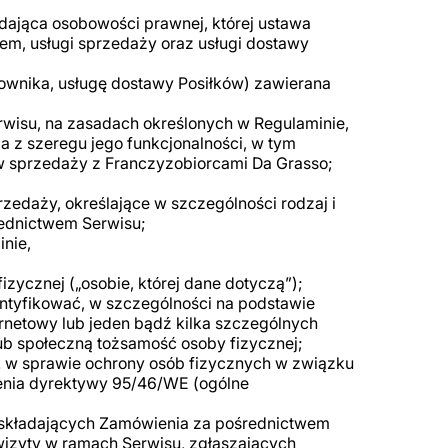
adająca osobowości prawnej, której ustawa
m, usługi sprzedaży oraz usługi dostawy
kownika, usługę dostawy Posiłków) zawierana
rwisu, na zasadach określonych w Regulaminie,
a z szeregu jego funkcjonalności, w tym
w sprzedaży z Franczyzobiorcami Da Grasso;
edaży, określające w szczególności rodzaj i
rednictwem Serwisu;
nie,
izycznej („osobie, której dane dotyczą”);
entyfikować, w szczególności na podstawie
nternetowy lub jeden bądź kilka szczególnych
lub społeczną tożsamość osoby fizycznej;
r. w sprawie ochrony osób fizycznych w związku
enia dyrektywy 95/46/WE (ogólne
 składających Zamówienia za pośrednictwem
wizyty w ramach Serwisu, zgłaszających