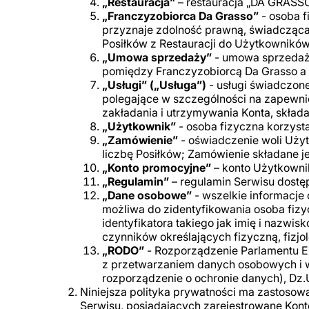
„Restauracja”
– restauracja „DA GRASS
„Franczyzobiorca Da Grasso”
- osoba 
przyznaje zdolność prawną, świadcząca
Posiłków z Restauracji do Użytkownikó
„Umowa sprzedaży”
- umowa sprzedaży
pomiędzy Franczyzobiorcą Da Grasso a
„Usługi” („Usługa”)
- usługi świadczon
polegające w szczególności na zapewnie
zakładania i utrzymywania Konta, skła
„Użytkownik”
- osoba fizyczna korzyst
„Zamówienie”
- oświadczenie woli Uży
liczbę Posiłków; Zamówienie składane 
„Konto promocyjne”
– konto Użytkowni
„Regulamin”
– regulamin Serwisu dostę
„Dane osobowe”
- wszelkie informacje 
możliwa do zidentyfikowania osoba fizy
identyfikatora takiego jak imię i nazwisk
czynników określających fizyczną, fizj
„RODO”
- Rozporządzenie Parlamentu Eu
z przetwarzaniem danych osobowych i 
rozporządzenie o ochronie danych), Dz.U
Niniejsza polityka prywatności ma zastos
Serwisu, posiadających zarejestrowane Kont