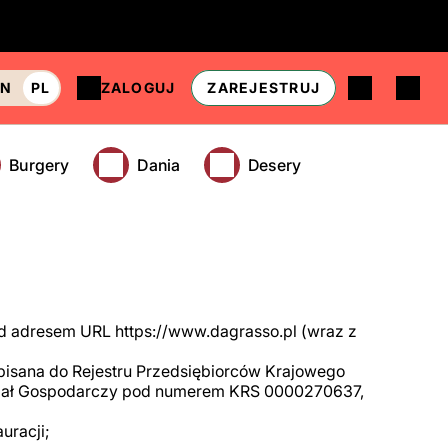
EN
PL
ZALOGUJ
ZAREJESTRUJ
Burgery
Dania
Desery
od adresem URL https://www.dagrasso.pl (wraz z
 wpisana do Rejestru Przedsiębiorców Krajowego
ział Gospodarczy pod numerem KRS 0000270637,
uracji;