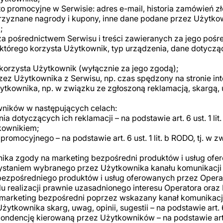
 promocyjne w Serwisie: adres e-mail, historia zamówień 
zyznane nagrody i kupony, inne dane podane przez Użytkown
;
a pośrednictwem Serwisu i treści zawieranych za jego po
 którego korzysta Użytkownik, typ urządzenia, dane dotyczące
o korzysta Użytkownik (wyłącznie za jego zgodą);
ez Użytkownika z Serwisu, np. czas spędzony na stronie in
ytkownika, np. w związku ze zgłoszoną reklamacją, skargą,
ników w następujących celach:
 dotyczących ich reklamacji – na podstawie art. 6 ust. 1 lit
kownikiem;
 promocyjnego – na podstawie art. 6 ust. 1 lit. b RODO, tj.
ka zgody na marketing bezpośredni produktów i usług ofe
ystaniem wybranego przez Użytkownika kanału komunikacji 
u bezpośredniego produktów i usług oferowanych przez Oper
 w celu realizacji prawnie uzasadnionego interesu Operatora 
marketing bezpośredni poprzez wskazany kanał komunikacj
tkownika skarg, uwag, opinii, sugestii – na podstawie art. 6 u
ondencję kierowaną przez Użytkowników – na podstawie art. 6