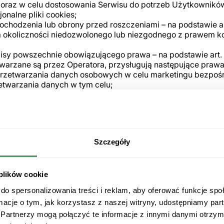
 oraz w celu dostosowania Serwisu do potrzeb Użytkowników – 
onalne pliki cookies;
dochodzenia lub obrony przed roszczeniami – na podstawie art. 
ia okoliczności niedozwolonego lub niezgodnego z prawem ko
y powszechnie obowiązującego prawa – na podstawie art. 6 u
arzane są przez Operatora, przysługują następujące praw
rzetwarzania danych osobowych w celu marketingu bezpośr
etwarzania danych w tym celu;
celu realizacji prawnie uzasadnionych interesów Operatora 
ie zgody na przetwarzanie danych osobowych; cofnięcie 
ia, usunięcia oraz ograniczenia przetwarzania;
rzędu Ochrony Danych Osobowych.
Szczegóły
h przez Operatora poprzez Serwis będą wyłącznie upoważ
ugi klienta, reklamowe, telekomunikacyjne, prawne. Odbiorc
 celów przetwarzania.
obowych gromadzonych poprzez Serwis do państwa trzecieg
 plików cookie
tora przez następujący okres czasu, po upływie którego zo
do spersonalizowania treści i reklam, aby oferować funkcje sp
ormacje o tym, jak korzystasz z naszej witryny, udostępniamy p
ia dotyczących ich reklamacji: przez okres 90 dni od daty 
nia procedury i 90 dni od daty jej zakończenia;
Partnerzy mogą połączyć te informacje z innymi danymi otrzym