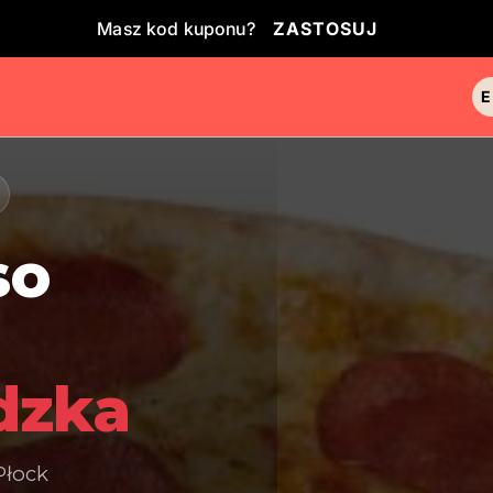
Masz kod kuponu?
ZASTOSUJ
so
-
dzka
Płock