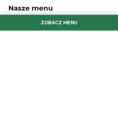
Nasze menu
Co znajdziesz w Da Grasso Mosina? Nasza
ZOBACZ MENU
oferta wyróżnia się ogromnym wyborem
dań – od klasycznej Margarity, po nasze
autorskie posiłki. Do przygotowania
posiłków wykorzystujemy świeże produkty
sezonowe. Największym zainteresowaniem
klientów niezmiennie cieszą się pizze.
Wielbicielom polskiej kuchni oferujemy m.in.
pizzę Polską z szynką, kiełbasą i kabanosami
oraz pizzę Wiejską z kiełbasą, cebulą i
czosnkiem. Oferujemy też dania o
charakterystycznym i pikantnym smaku, np.