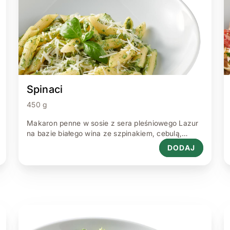
Spinaci
450 g
Makaron penne w sosie z sera pleśniowego Lazur
na bazie białego wina ze szpinakiem, cebulą,
czosnkiem i parmezanem 450 g.
DODAJ