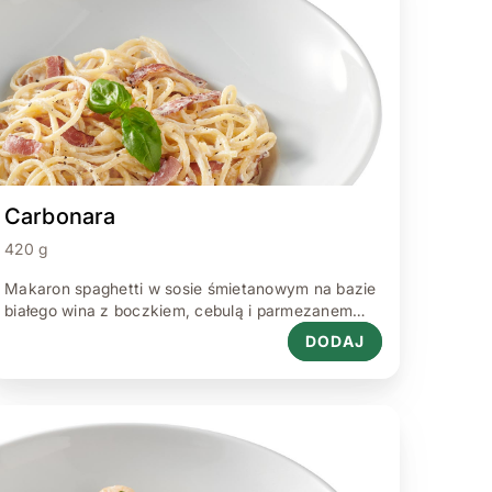
Carbonara
420 g
Makaron spaghetti w sosie śmietanowym na bazie
białego wina z boczkiem, cebulą i parmezanem
420 g.
DODAJ