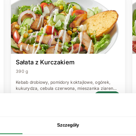
Sałata z Kurczakiem
390 g
Kebab drobiowy, pomidory koktajlowe, ogórek,
kukurydza, cebula czerwona, mieszanka ziaren
(dynia, słonecznik) podane na mieszance sałat z
DODAJ
sosem czosnkowym 390 g.
Szczegóły