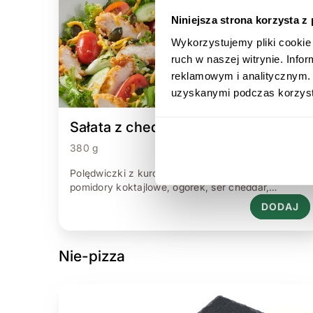
Niniejsza strona korzysta z
Wykorzystujemy pliki cookie 
ruch w naszej witrynie. Inf
reklamowym i analitycznym. 
uzyskanymi podczas korzysta
Sałata z cheddarem
380 g
Polędwiczki z kurczaka w łagodnej panierce,
pomidory koktajlowe, ogórek, ser cheddar,
mieszanka ziaren (dynia, słonecznik) podane na
DODAJ
mieszance sałat z sosem winegret.
Nie-pizza