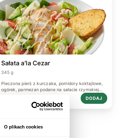
Sałata a’la Cezar
345 g
Pieczona pierś z kurczaka, pomidory koktajlowe,
ogórek, parmezan podane na sałacie rzymskiej
z sosem cezar
DODAJ
O plikach cookies