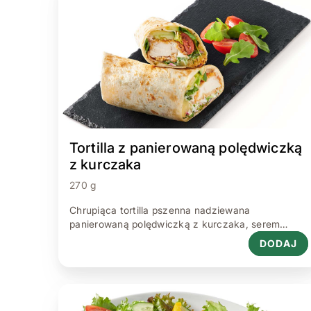
Tortilla z panierowaną polędwiczką
z kurczaka
270 g
Chrupiąca tortilla pszenna nadziewana
panierowaną polędwiczką z kurczaka, serem
żółtym, sałatą lodową lub mieszanką sałat,
DODAJ
ogórkiem, pomidorem oraz sosami Da Grasso:
czosnkowym i pomidorowym 270 g.