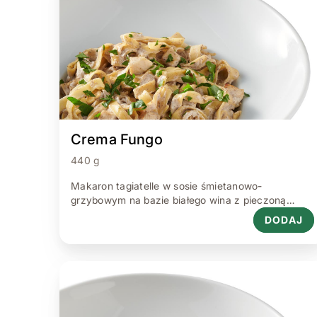
Crema Fungo
440 g
Makaron tagiatelle w sosie śmietanowo-
grzybowym na bazie białego wina z pieczoną
piersią z kurczaka i natką pietruszki 440 g.
DODAJ