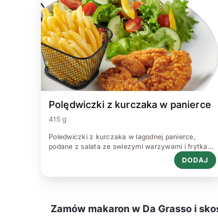
Polędwiczki z kurczaka w panierce
415 g
Poledwiczki z kurczaka w lagodnej panierce,
podane z salata ze swiezymi warzywami i frytkami
prostymi(mozliwosc wyboru frytek prostych lub
DODAJ
stekowych)
Zamów makaron w Da Grasso i skos