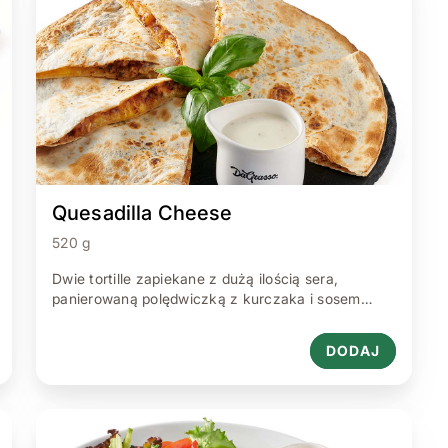
Quesadilla Cheese
520 g
Dwie tortille zapiekane z dużą ilością sera,
panierowaną polędwiczką z kurczaka i sosem
barbecue podane z czosnkowym sosem Da Grasso
520 g.
DODAJ