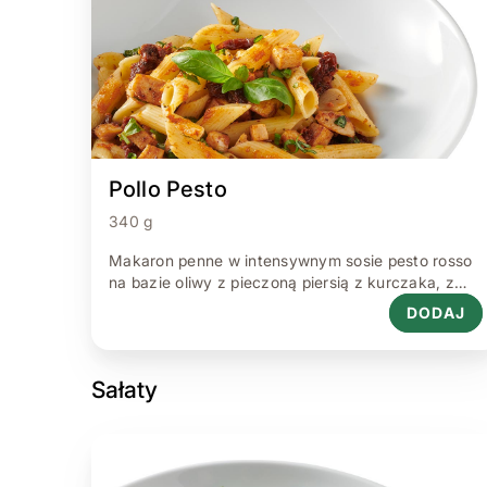
Pollo Pesto
340 g
Makaron penne w intensywnym sosie pesto rosso
na bazie oliwy z pieczoną piersią z kurczaka, z
dodatkiem suszonych pomidorów, czosnku i bazylii
DODAJ
340 g.
Sałaty