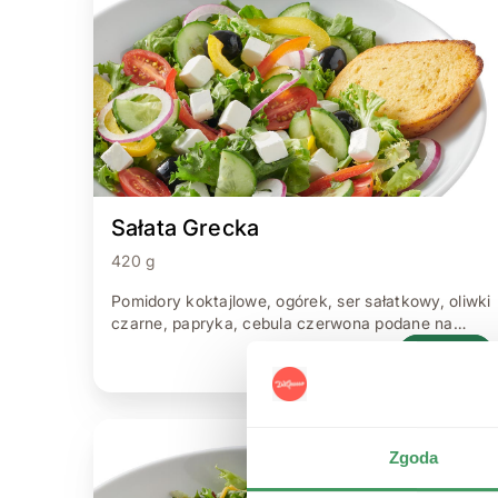
Sałata Grecka
420 g
Pomidory koktajlowe, ogórek, ser sałatkowy, oliwki
czarne, papryka, cebula czerwona podane na
mieszance sałat z sosem winegret 420 g.
DODAJ
Zgoda