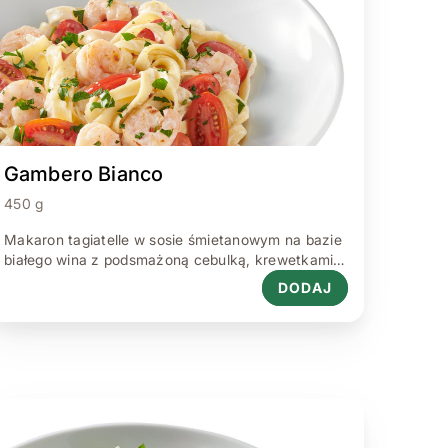
Gambero Bianco
450 g
Makaron tagiatelle w sosie śmietanowym na bazie
białego wina z podsmażoną cebulką, krewetkami,
czosnkiem i natką pietruszki,udekorowany
DODAJ
pomidorami koktajlowymi 450 g.