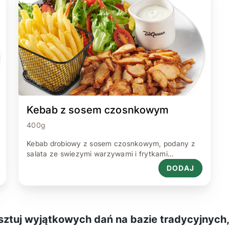
Kebab z sosem czosnkowym
400g
Kebab drobiowy z sosem czosnkowym, podany z
salata ze swiezymi warzywami i frytkami
prostymi(mozliwosc wyboru frytek prostych lub
DODAJ
stekowych)
ztuj wyjątkowych dań na bazie tradycyjnych