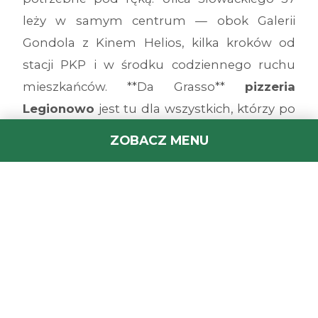
leży w samym centrum — obok Galerii
Gondola z Kinem Helios, kilka kroków od
stacji PKP i w środku codziennego ruchu
mieszkańców. **Da Grasso**
pizzeria
Legionowo
jest tu dla wszystkich, którzy po
powrocie z Warszawy albo po zakupach w
ZOBACZ MENU
Gondoli nie mają ochoty jeszcze gotować — i
dla tych, którzy po prostu wiedzą, że **dobra
pizza w Legionowie** jest za rogiem. Lokal
przyjmuje gości na miejscu, obsługuje
odbiory osobiste i dostawę.
Dlaczego goście wracają