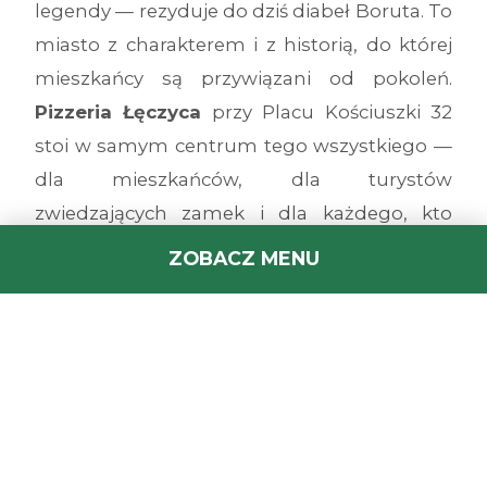
legendy — rezyduje do dziś diabeł Boruta. To
miasto z charakterem i z historią, do której
mieszkańcy są przywiązani od pokoleń.
Pizzeria Łęczyca
przy Placu Kościuszki 32
stoi w samym centrum tego wszystkiego —
dla mieszkańców, dla turystów
zwiedzających zamek i dla każdego, kto
szuka
dobrej pizzy w Łęczycy
. Lokal
ZOBACZ MENU
obsługuje gości na miejscu, przyjmuje
zamówienia telefoniczne i przez naszą
stronę internetową.
Zamów i czekaj — albo
wpadnij osobiście