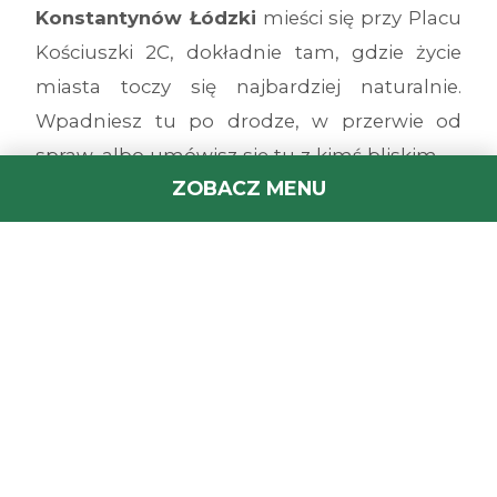
Konstantynów Łódzki
mieści się przy Placu
Kościuszki 2C, dokładnie tam, gdzie życie
miasta toczy się najbardziej naturalnie.
Wpadniesz tu po drodze, w przerwie od
spraw, albo umówisz się tu z kimś bliskim —
ZOBACZ MENU
lokal jest dla wszystkich, którzy chcą dobrze
zjeść bez szukania.
Dlaczego właśnie tu?
Jesteś w centrum — wszystko masz pod
ręką, w tym nas. Czy przyjdziesz pieszo spod
Urzędu Miasta, wysiądziesz z tramwaju na
przystanku Plac Kościuszki, czy po prostu