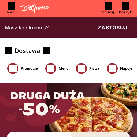
Menu
Szukaj
Koszyk
Masz kod kuponu?
ZASTOSUJ
Dostawa
Promocje
Menu
Pizza
Napoje