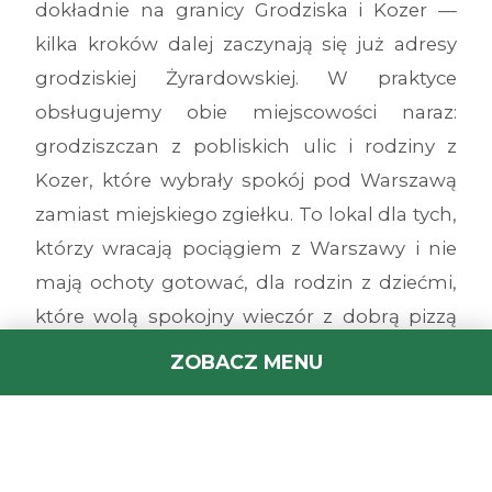
dokładnie na granicy Grodziska i Kozer —
kilka kroków dalej zaczynają się już adresy
grodziskiej Żyrardowskiej. W praktyce
obsługujemy obie miejscowości naraz:
grodziszczan z pobliskich ulic i rodziny z
Kozer, które wybrały spokój pod Warszawą
zamiast miejskiego zgiełku. To lokal dla tych,
którzy wracają pociągiem z Warszawy i nie
mają ochoty gotować, dla rodzin z dziećmi,
które wolą spokojny wieczór z dobrą pizzą
zamiast stania w kuchni, i dla sąsiadów,
ZOBACZ MENU
którzy po prostu wiedzą, że tu jest dobrze.
Zamówisz online z dostawą, odbierzesz po
drodze ze stacji albo wpadniesz na miejsce.