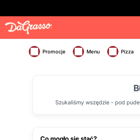
Promocje
Menu
Pizza
B
Szukaliśmy wszędzie - pod pudełk
Co mogło się stać?