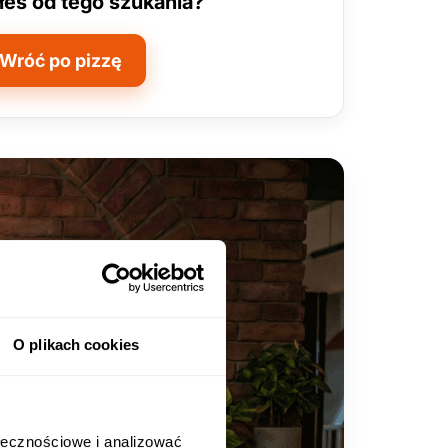
łeś od tego szukania?
Wróć po pizzę
O plikach cookies
ołecznościowe i analizować