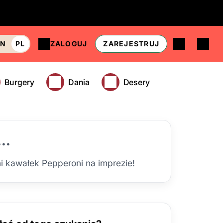
EN
PL
ZALOGUJ
ZAREJESTRUJ
Burgery
Dania
Desery
..
ni kawałek Pepperoni na imprezie!