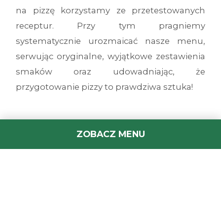
na pizzę korzystamy ze przetestowanych
receptur. Przy tym pragniemy
systematycznie urozmaicać nasze menu,
serwując oryginalne, wyjątkowe zestawienia
smaków oraz udowadniając, że
przygotowanie pizzy to prawdziwa sztuka!
Nasze menu
ZOBACZ MENU
Co znajdziesz w Da Grasso Brzesko? Nasza
oferta charakteryzuje się dużym wyborem –
od tradycyjnej Margarity, po nasze autorskie
pizze. Do ich wykonania wykorzystujemy
świeże artykuły sezonowe. Wielbicielom