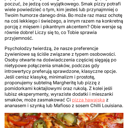
poczuć, że jedzą coś wyjątkowego. Smak pizzy potrafi
wiele powiedzieć o tym, kim jesteś lub przynajmniej o
Twoim humorze danego dnia. Bo może raz masz ochotę
na coś lekkiego i świeżego, a innym razem na konkretną
porcję z mięsem i pikantnym akcentem? Obie wersje są
równie dobre! Liczy się to, co Tobie sprawia
przyjemność.
Psycholodzy twierdzą, że nasze preferencje
żywieniowe są ściśle związane z typem osobowości.
Osoby otwarte na doświadczenia częściej sięgają po
nietypowe połączenia smaków, podczas gdy
introwertycy preferują sprawdzone, klasyczne opcje.
Jeśli cenisz klasykę, minimalizm i prostotę,
proponujemy subtelną Margheritę lub pizzę z
pomidorkami koktajlowymi oraz rukolą. Z kolei jeśli
lubisz eksperymenty, wyraziste dodatki i mieszanki
smaków, może zasmakować Ci
pizza hawajska
z
ananasem i szynką lub Mafioso z sosem Chilli Louisiana.