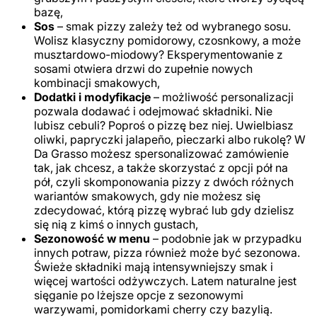
bazę,
Sos
– smak pizzy zależy też od wybranego sosu.
Wolisz klasyczny pomidorowy, czosnkowy, a może
musztardowo-miodowy? Eksperymentowanie z
sosami otwiera drzwi do zupełnie nowych
kombinacji smakowych,
Dodatki i modyfikacje
– możliwość personalizacji
pozwala dodawać i odejmować składniki. Nie
lubisz cebuli? Poproś o pizzę bez niej. Uwielbiasz
oliwki, papryczki jalapeño, pieczarki albo rukolę? W
Da Grasso możesz spersonalizować zamówienie
tak, jak chcesz, a także skorzystać z opcji pół na
pół, czyli skomponowania pizzy z dwóch różnych
wariantów smakowych, gdy nie możesz się
zdecydować, którą pizzę wybrać lub gdy dzielisz
się nią z kimś o innych gustach,
Sezonowość w menu
– podobnie jak w przypadku
innych potraw, pizza również może być sezonowa.
Świeże składniki mają intensywniejszy smak i
więcej wartości odżywczych. Latem naturalne jest
sięganie po lżejsze opcje z sezonowymi
warzywami, pomidorkami cherry czy bazylią.