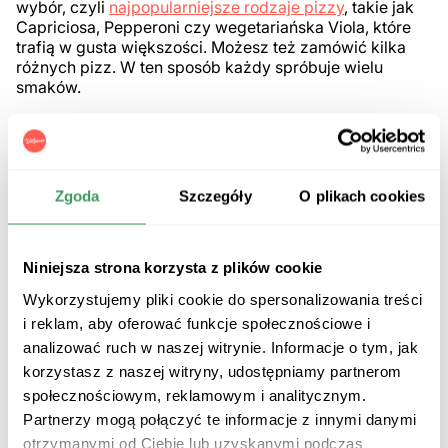
wybór, czyli
najpopularniejsze rodzaje pizzy
, takie jak
Capriciosa, Pepperoni czy wegetariańska Viola, które
trafią w gusta większości. Możesz też zamówić kilka
różnych pizz. W ten sposób każdy spróbuje wielu
smaków.
Z kolei jeśli szukasz pizzy
na romantyczny wieczór
, to
najlepiej sprawdzą się delikatne kompozycje, np. pizza
z rukolą i suszonymi pomidorami. A kiedy chcesz
zaimponować sympatii nietypowym, a zarazem
Zgoda
Szczegóły
O plikach cookies
wyrafinowanym smakiem, w menu Da Grasso
znajdziesz np. pizzę Cztery Sery z Cheddarem.
Jaką pizzę zamówić
na imprezę dla dzieci
? Maluchy
Niniejsza strona korzysta z plików cookie
preferują łagodniejsze smaki. Z pewnością zasmakuje
im klasyczna Margherita, albo jej wersja z szynką i
Wykorzystujemy pliki cookie do spersonalizowania treści
serem - pizza Semplicita. W gusta najmłodszych może
i reklam, aby oferować funkcje społecznościowe i
trafić też wariant z łagodnym kurczakiem i delikatnym
analizować ruch w naszej witrynie. Informacje o tym, jak
sosem pomidorowym. Pamiętaj też, że dzieci często
korzystasz z naszej witryny, udostępniamy partnerom
jedzą oczami. Kolorowe składniki i wyraźne kawałki
społecznościowym, reklamowym i analitycznym.
prawdopodobnie zachęcą je do sięgnięcia po kolejny
trójkąt.
Partnerzy mogą połączyć te informacje z innymi danymi
otrzymanymi od Ciebie lub uzyskanymi podczas