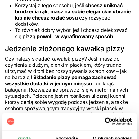
Korzystaj z tego sposobu, jeśli
chcesz uniknąć
brudzenia rąk, masz na sobie eleganckie ubranie
lub nie chcesz rozlać sosu
czy rozsypać
dodatków.
To również dobry wybór, jeśli chcesz delektować
się pizzą
powoli, w wyrafinowany sposób.
Jedzenie złożonego kawałka pizzy
Czy należy składać kawałek pizzy? Jeśli masz do
czynienia z dużym, cienkim plackiem, który trudno
utrzymać w dłoni bez rozsypywania składników – jak
najbardziej!
Składanie pizzy pomaga zachować
wszystkie dodatki w jednym miejscu
i uniknąć
bałaganu. Rozwiązanie sprawdzi się w nieformalnych
sytuacjach. Polecane jest miłośnikom ulicznej kuchni,
którzy cenią sobie wygodę podczas jedzenia, a także
osobom spożywającym tradycyjny włoski placek w
biegu.
Składanie kawałka pizzy na pół może również
poprawić smakowe doznania
, ponieważ każdy kęs
będzie zawierał więcej połączonych składników.
Zgoda
Szczegóły
O plikach cookies