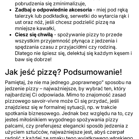
pobrudzenia się zminimalizuje,
Zadbaj o odpowiednie akcesoria
- miej pod ręką
talerzyk lub podkładkę, serwetki do wytarcia rąk i
ust oraz nóż, jeśli chcesz podzielić pizzę na
mniejsze kawałki,
Ciesz się chwilą
- spożywanie pizzy to przede
wszystkim przyjemność płynąca z jedzenia i
spędzania czasu z przyjaciółmi czy rodziną.
Dlatego nie śpiesz się, delektuj się każdym kęsem i
baw się dobrze!
Jak jeść pizzę? Podsumowanie!
Pamiętaj, że nie ma jednego „poprawnego” sposobu na
jedzenie pizzy – najważniejsze, by wybrać ten, który
najbardziej Ci odpowiada. Mimo to znajomość zasad
pizzowego savoir-vivre może Ci się przydać, jeśli
znajdziesz się w formalnej sytuacji, np. w trakcie
spotkania biznesowego. Jednak bez względu na to, czy
jesteś miłośnikiem wygodnego spożywania pizzy
palcami, czy preferujesz elegancki sposób jedzenia z
użyciem sztućców, najważniejsze jest, abyś czerpał
radość z każdej ze smaku tego wyjątkowego włoskiego