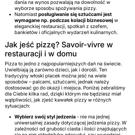
dania na wynos pozwalają na dowolność w
wyborze sposobu spożywania pizzy.
Natomiast
posługiwanie się sztućcami jest
wymagane np. podczas kolacji biznesowej
w
eleganckiej restauracji, spotkań z szefem,
bankietów i oficjalnych wydarzeń kulinarnych.
Jak jeść pizzę? Savoir-vivre w
restauracji i w domu
Pizza to jedno z najpopularniejszych dań na świecie.
Uwielbiają ją zarówno dzieci, jak i dorośli. Ten
tradycyjny włoski placek można jeść na wiele
sposobów – palcami, sztućcami, jednak należy
dostosować go do okazji i miejsca. Poniżej zebraliśmy
dla Ciebie kilka rad, dzięki którym nie będziesz miał
wątpliwości, jak zjeść kawałek pizzy w różnych
sytuacjach:
Wybierz swój styl jedzenia
- nie ma jednej
uniwersalnej zasady dotyczącej jedzenia pizzy. W
zależności od grubości ciasta i ilości znajdujących
się na nim składników zdecyduj, czy wygodniej