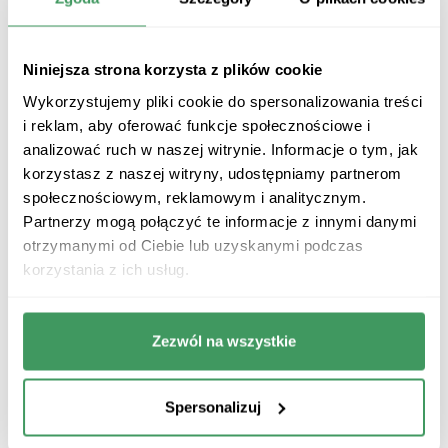
Jedzenie brzegów pizzy
Czy brzegi pizzy się je? To kwestia indywidualnych
upodobań.
Niniejsza strona korzysta z plików cookie
Chrupiące, dobrze wypieczone ranty są
Wykorzystujemy pliki cookie do spersonalizowania treści
nieodłączną częścią prawdziwej pizzy
. Jednak
i reklam, aby oferować funkcje społecznościowe i
niektórzy wolą zostawiać je na talerzu, zwłaszcza
jeśli są zbyt suche lub zbyt grube. Jeśli nie lubisz
analizować ruch w naszej witrynie. Informacje o tym, jak
jeść brzegów pizzy, spróbuj zamoczyć je np. w
korzystasz z naszej witryny, udostępniamy partnerom
sosie czosnkowym, musztardowo-miodowym lub
społecznościowym, reklamowym i analitycznym.
pomidorowym. W ten sposób wzbogacisz smak i
Partnerzy mogą połączyć te informacje z innymi danymi
będziesz cieszyć się każdym kęsem włoskiego
otrzymanymi od Ciebie lub uzyskanymi podczas
dania!
Coraz większą popularność zyskują też placki z
korzystania z ich usług.
nadziewanymi rantami
, co zachęca do zjedzenia
pizzy w całości, od środka aż po brzegi.
Zezwól na wszystkie
Spersonalizuj