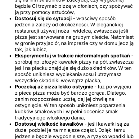
będzie Ci trzymać pizzę w dłoniach, czy spożywać
ją przy pomocy sztućców,
Dostosuj się do sytuacji
- właściwy sposób
jedzenia zależy od okoliczności. W eleganckiej
restauracji używaj noża i widelca, zwłaszcza jeśli
pizza jest serwowana na grubym cieście. Natomiast
w gronie przyjaciół, na imprezie czy w domu jedz ją
tak, jak lubisz,
Eksperymentuj w trakcie nieformalnych spotkań
-
spróbuj np. złożyć kawałek pizzy na pół, zwłaszcza
jeśli na placku znajduje się dużo składników. W ten
sposób unikniesz wyciekania sosu i utrzymasz
wszystkie składniki wewnątrz placka,
Poczekaj aż pizza lekko ostygnie
- tuż po wyjęciu
z pieca pizza może być bardzo gorąca. Dlatego,
zanim rozpoczniesz ucztę, daj jej chwilę na
ostygnięcie. W ten sposób unikniesz poparzenia
kubków smakowych i w pełni docenisz smak
tradycyjnego włoskiego dania,
Dostosuj wielkość kawałków
- jeśli kawałki są za
duże, podziel je na mniejsze części. Dzięki temu
jedzenie będzie wygodniejsze, a ryzyko wpadki lub