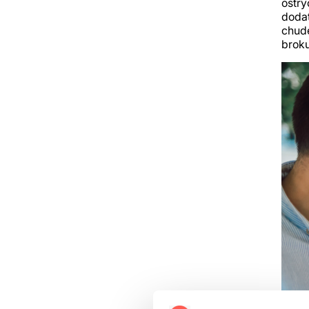
ostry
dodat
chude
broku