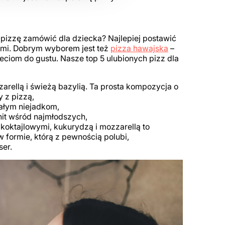
 pizzę zamówić dla dziecka? Najlepiej postawić
ami. Dobrym wyborem jest też
pizza hawajska
–
eciom do gustu. Nasze top 5 ulubionych pizz dla
rellą i świeżą bazylią. Ta prosta kompozycja o
 z pizzą,
ałym niejadkom,
hit wśród najmłodszych,
oktajlowymi, kukurydzą i mozzarellą to
formie, którą z pewnością polubi,
ser.