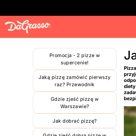
Ja
Promocja - 2 pizze w
supercenie!
Pizza
przy
Jaką pizzę zamówić pierwszy
odpo
raz? Przewodnik
diet
zada
bezp
Gdzie zjeść pizzę w
Warszawie?
Jak dobrać pizzę?
Gdzie zjeść dobrą pizzę w