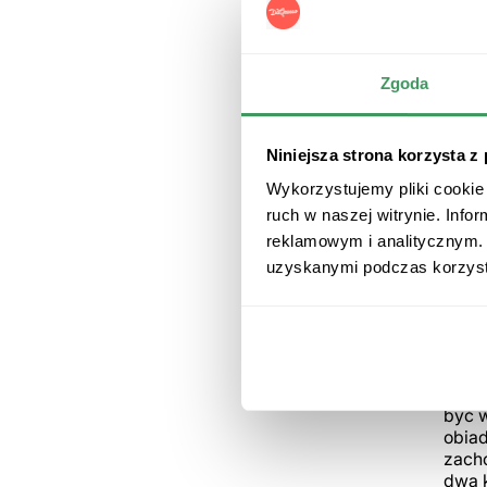
Zgoda
Niniejsza strona korzysta z
Wykorzystujemy pliki cookie 
ruch w naszej witrynie. Inf
Najpo
reklamowym i analitycznym. 
kolor
uzyskanymi podczas korzysta
smak
Cz
Kolej
skład
być w
obia
zacho
dwa k