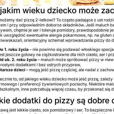
jakim wieku dziecko może zac
ożemy dać pizzę 2-latkowi? To często padające z ust rodzi
em i przy odpowiednim doborze składników. Jeśli maluch b
ywem, chętnie je ser i toleruje pomidory, prawdopodobnie je
k uwzględnić ewentualne alergie pokarmowe, np. na gluten c
iwwskazań, orientacyjny schemat wprowadzania pizzy do die
o 1. roku życia
– nie powinno się podawać włoskiego specja
est jeszcze gotowy na ciężkostrawne dla nich ciasto, ser i p
d ok. 2. roku życia
– maluch może spróbować pizzy w niewielki
rostymi dodatkami i bez ostrych przypraw,
tarsze dzieci
– mogą jeść pizzę częściej, ale nadal z zacho
ecznie to, od jakiego wieku dziecko może jeść pizzę, zależ
mowego i preferencji żywieniowych pociechy. Niektóre mal
szkolnym, inne potrzebują więcej czasu, by przekonać się
kie dodatki do pizzy są dobre 
awą jest lekkie ciasto, sos pomidorowy i ser. To bezpieczne 