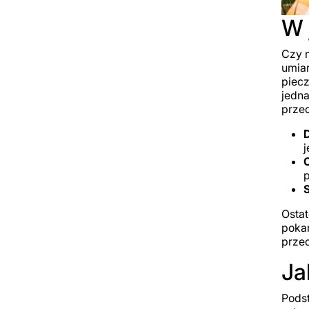
W 
Czy m
umiar
piecz
jedna
przec
D
j
O
p
S
Ostat
pokar
przed
Ja
Podst