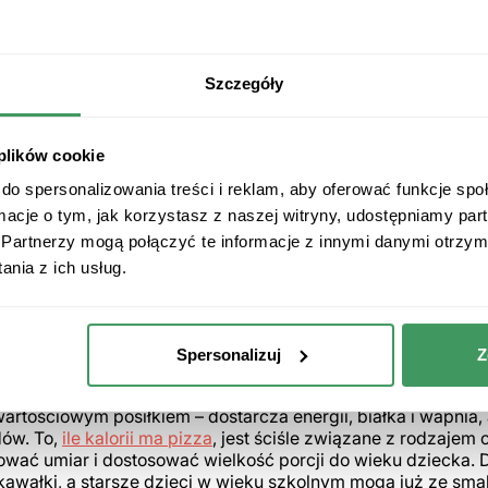
Szczegóły
 plików cookie
do spersonalizowania treści i reklam, aby oferować funkcje sp
ormacje o tym, jak korzystasz z naszej witryny, udostępniamy p
pularniejszym dodatkiem z punktu widzenia najmłodszych jes
Partnerzy mogą połączyć te informacje z innymi danymi otrzym
ów kukurydza. Warto pamiętać, że im prostsza kompozycja, 
nia z ich usług.
iem.
y pizza jest zdrowa dla dzieci
Spersonalizuj
Z
na ważna kwestia to czy pizza jest zdrowa dla małych dzieci
u i częstotliwości jej podawania. Włoski placek drożdżow
artościowym posiłkiem – dostarcza energii, białka i wapnia
dów. To,
ile kalorii ma pizza
, jest ściśle związane z rodzajem c
wać umiar i dostosować wielkość porcji do wieku dziecka. 
awałki, a starsze dzieci w wieku szkolnym mogą już ze sma