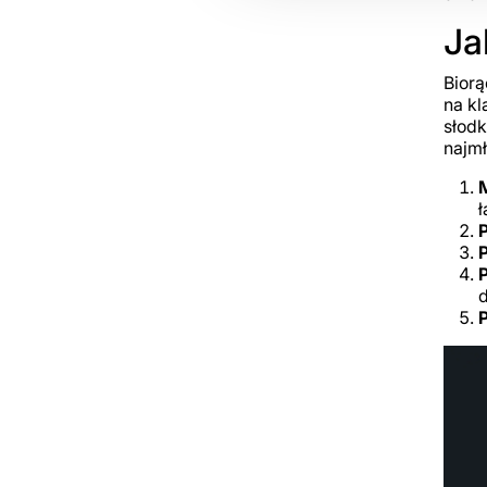
Ja
Biorą
na kl
słodk
najmł
ł
P
d