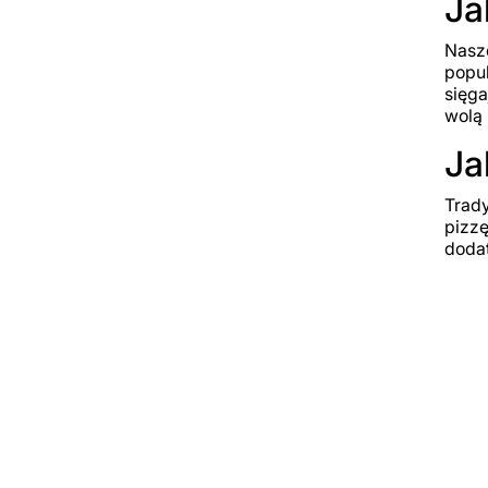
Ja
Nasze
popul
sięga
wolą 
Ja
Trady
pizzę
dodat