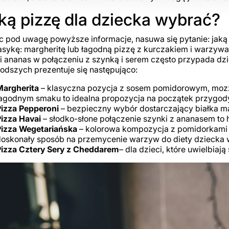
ką pizzę dla dziecka wybrać?
c pod uwagę powyższe informacje, nasuwa się pytanie: jaką
asykę: margheritę lub łagodną pizzę z kurczakiem i warzyw
i ananas w połączeniu z szynką i serem często przypada dzi
odszych prezentuje się następująco:
Margherita
– klasyczna pozycja z sosem pomidorowym, mozza
agodnym smaku to idealna propozycja na początek przygody
Pizza Pepperoni
– bezpieczny wybór dostarczający białka m
izza Havai
– słodko-słone połączenie szynki z ananasem to 
Pizza Wegetariańska
– kolorowa kompozycja z pomidorkami k
oskonały sposób na przemycenie warzyw do diety dziecka w 
Pizza Cztery Sery z Cheddarem
– dla dzieci, które uwielbiają 