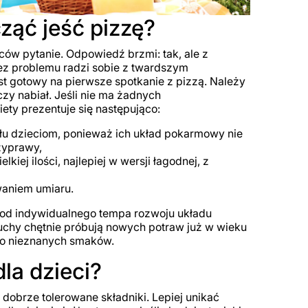
ząć jeść pizzę?
ców pytanie. Odpowiedź brzmi: tak, ale z
ez problemu radzi sobie z twardszym
st gotowy na pierwsze spotkanie z pizzą. Należy
zy nabiał. Jeśli nie ma żadnych
ty prezentuje się następująco:
łu dzieciom, ponieważ ich układ pokarmowy nie
rzyprawy,
ej ilości, najlepiej w wersji łagodnej, z
waniem umiaru.
y od indywidualnego tempa rozwoju układu
uchy chętnie próbują nowych potraw już w wieku
 do nieznanych smaków.
dla dzieci?
i dobrze tolerowane składniki. Lepiej unikać