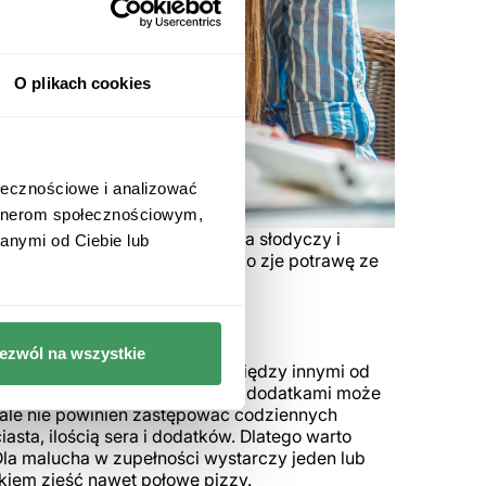
O plikach cookies
ołecznościowe i analizować
artnerom społecznościowym,
t ser, a zaraz po nim dodająca słodyczy i
anymi od Ciebie lub
tym większa szansa, że dziecko zje potrawę ze
?
ezwól na wszystkie
? Otóż ponownie - to zależy, między innymi od
y z serem, sosem pomidorowym i dodatkami może
, ale nie powinien zastępować codziennych
iasta, ilością sera i dodatków. Dlatego warto
Dla malucha w zupełności wystarczy jeden lub
kiem zjeść nawet połowę pizzy.