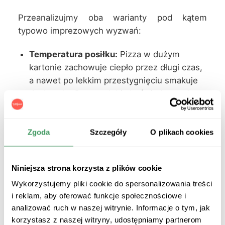
Przeanalizujmy oba warianty pod kątem
typowo imprezowych wyzwań:
Temperatura posiłku:
Pizza w dużym
kartonie zachowuje ciepło przez długi czas,
a nawet po lekkim przestygnięciu smakuje
doskonale. Burgery lubią być zjadane od
razu po podaniu, gdyż stygnące frytki i bułka
tracą swoje optymalne walory.
Zgoda
Szczegóły
O plikach cookies
Kwestia logistyki i sztućców:
Do pizzy nie
potrzebujesz talerzy ani sztućców – każdy
bierze kawałek w dłoń i wraca do zabawy.
Niniejsza strona korzysta z plików cookie
Burger również nie wymaga sztućców, ale
Wykorzystujemy pliki cookie do spersonalizowania treści
jego gabaryty i soczystość sprawiają, że
i reklam, aby oferować funkcje społecznościowe i
wygodniej je się go siedząc stabilnie przy
analizować ruch w naszej witrynie. Informacje o tym, jak
stole.
korzystasz z naszej witryny, udostępniamy partnerom