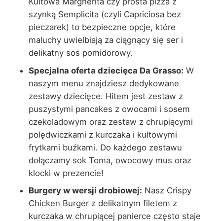
Kultowa Margherita czy prosta pizza z
szynką Semplicita (czyli Capriciosa bez
pieczarek) to bezpieczne opcje, które
maluchy uwielbiają za ciągnący się ser i
delikatny sos pomidorowy.
Specjalna oferta dziecięca Da Grasso:
W
naszym menu znajdziesz dedykowane
zestawy dziecięce. Hitem jest zestaw z
puszystymi pancakes z owocami i sosem
czekoladowym oraz zestaw z chrupiącymi
polędwiczkami z kurczaka i kultowymi
frytkami buźkami. Do każdego zestawu
dołączamy sok Toma, owocowy mus oraz
klocki w prezencie!
Burgery w wersji drobiowej:
Nasz Crispy
Chicken Burger z delikatnym filetem z
kurczaka w chrupiącej panierce często staje