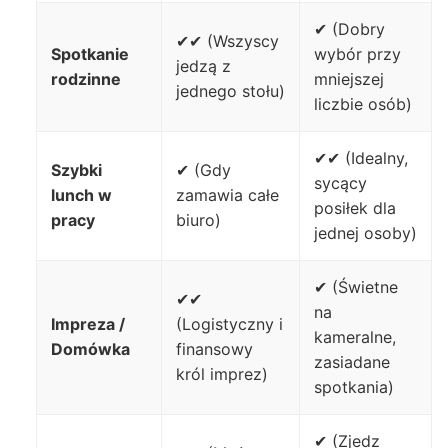
✔ (Dobry
✔✔ (Wszyscy
Spotkanie
wybór przy
jedzą z
rodzinne
mniejszej
jednego stołu)
liczbie osób)
✔✔ (Idealny,
Szybki
✔ (Gdy
sycący
lunch w
zamawia całe
posiłek dla
pracy
biuro)
jednej osoby)
✔ (Świetne
✔✔
na
Impreza /
(Logistyczny i
kameralne,
Domówka
finansowy
zasiadane
król imprez)
spotkania)
✔ (Zjedz