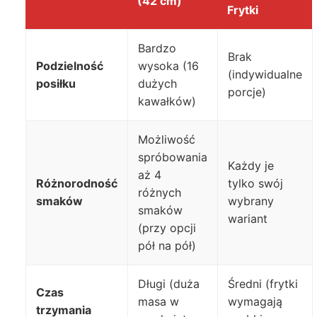
(42 cm)
Frytki
Bardzo
Brak
Podzielność
wysoka (16
(indywidualne
posiłku
dużych
porcje)
kawałków)
Możliwość
spróbowania
Każdy je
aż 4
Różnorodność
tylko swój
różnych
smaków
wybrany
smaków
wariant
(przy opcji
pół na pół)
Długi (duża
Średni (frytki
Czas
masa w
wymagają
trzymania