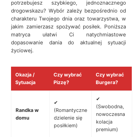
potrzebujesz szybkiego, jednoznacznego
drogowskazu? Wybór zależy bezpośrednio od
charakteru Twojego dnia oraz towarzystwa, w
jakim zamierzasz spożywać posiłek. Poniższa
matryca ułatwi Ci natychmiastowe
dopasowanie dania do aktualnej sytuacji
życiowej.
Okazja /
Czy wybrać
Czy wybrać
Sytuacja
Pizzę?
Burgera?
✔
✔
(Swobodna,
Randka w
(Romantyczne
nowoczesna
domu
dzielenie się
kolacja
posiłkiem)
premium)