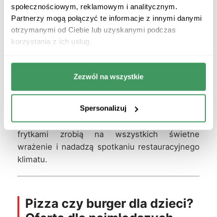
społecznościowym, reklamowym i analitycznym.
Cena na osobę:
Duża
pizza na imprezę
Partnerzy mogą połączyć te informacje z innymi danymi
pozwala nakarmić kilka osób znacznie
otrzymanymi od Ciebie lub uzyskanymi podczas
mniejszym kosztem w przeliczeniu na głowę
korzystania z ich usług.
niż zakup pojedynczych zestawów
burgerowych.
Zezwól na wszystkie
Jeśli organizujesz luźne spotkanie, gdzie ludzie
krążą po pokoju – postaw na pizzę. Jeśli
Spersonalizuj
planujesz zasiadaną kolację w małym, zgranym
gronie 3-4 przyjaciół – burgery w zestawach z
frytkami zrobią na wszystkich świetne
wrażenie i nadadzą spotkaniu restauracyjnego
klimatu.
Pizza czy burger dla dzieci?