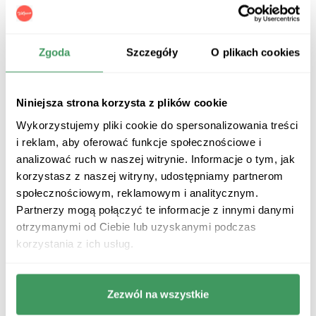
Jaka pizza jest najbardziej lubiana
w Polsce?
Zgoda
Szczegóły
O plikach cookies
Oprócz klasycznych rodzajów pizzy, takich jak
margherita, capriciosa i pepperoni, Polacy upodobali
sobie też bardziej swojskie odsłony, np.
pizzę wiejską
.
Niniejsza strona korzysta z plików cookie
Ta wersja włoskiego placka z dodatkiem kiełbasy i
ogórka konserwowego nawiązuje do tradycyjnych,
Wykorzystujemy pliki cookie do spersonalizowania treści
polskich przyzwyczajeń kulinarnych, które są bliskie
i reklam, aby oferować funkcje społecznościowe i
sercom wielu osób. Oprócz tego wciąż pojawiają się
analizować ruch w naszej witrynie. Informacje o tym, jak
nowe warianty. Przykładem jest
pizza hawajska ze
korzystasz z naszej witryny, udostępniamy partnerom
słodkim ananasem
. Umieszczenie słodkiego owocu na
pizzy wywołuje skrajne emocje. Jedni się nią
społecznościowym, reklamowym i analitycznym.
zachwycają, inni wolą tradycyjne smaki.
Partnerzy mogą połączyć te informacje z innymi danymi
otrzymanymi od Ciebie lub uzyskanymi podczas
Pizza z mięsem
korzystania z ich usług.
Pizza z kurczakiem, wieprzowiną czy wołowiną to
pierwszy wybór miłośników wyrazistych i sycących,
mięsnych smaków, którzy lubią dania z charakterem.
Zezwól na wszystkie
Najbardziej lubiane wśród Polaków są m.in.: