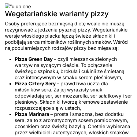
Wegetariańskie warianty pizzy
Osoby preferujące bezmięsną dietę wcale nie muszą
rezygnować z jedzenia pysznej pizzy. Wegetariańskie
wersje włoskiego placka łączą świeże składniki i
podbijają serca miłośników roślinnych smaków. Wśród
najpopularniejszych rodzajów pizzy bez mięsa są:
Pizza Green Day
– czyli mieszanka zielonych
warzyw na sycącym cieście. To połączenie
świeżego szpinaku, brokuła i cukinii ze śmietaną
oraz intensywnym w smaku serem pleśniowym,
Pizza Cztery Sery
– prawdziwa uczta dla
miłośników sera. Za jej wyrazisty smak
odpowiadają ser, ser mozzarella, ser sałatkowy i ser
pleśniowy. Składniki tworzą kremowe zestawienie
rozpuszczające się w ustach,
Pizza Marinara
– prosta i smaczna, bez dodatku
sera, za to z aromatycznym sosem pomidorowym,
czosnkiem oraz świeżą bazylią. Chętnie wybierana
przez wielbicieli autentycznych, włoskich smaków.