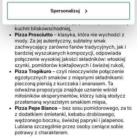
Pizza Kebab
– z soczystymi kawałkami idealnie
przyprawionego kebabu drobiowego, białą cebulą,
Spersonalizuj
oregano i sosem pomidorowym. Króluje w polskich
pizzeriach, łącząc tradycyjny włoski placek z nutą
kuchni bliskowschodniej,
Pizza Prosciutto
– klasyka, która nie wychodzi z
mody. Za jej autentyczny, subtelny smak
zachwycający zarówno fanów tradycyjnych, jak i
bardziej wyszukanych kompozycji, odpowiada
połączenie wysokiej jakości składników: włoskiej
szynki, pomidorów koktajlowych i świeżej rukoli,
Pizza Tropikuro
– czyli nieoczywiste połączenie
egzotycznych smaków z mięsnymi składnikami:
pieczoną piersią z kurczaka i ananasem. Ta
odważna propozycja znajduje uznanie wśród
miłośników eksperymentów, którzy lubią słodycz
przełamaną wyrazistym smakiem mięsa,
Pizza Pepe Bianco
– bez sosu pomidorowego, za to
z dodatkiem śmietanki, kebabu drobiowego,
wędzonego boczku, świeżej papryki i jalapenos.
Lubiana szczególnie przez osoby ceniące sobie
potrawy z charakterem.