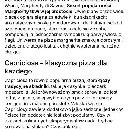
Włoch, Margherity di Savoia.
Sekret popularności
Margherity tkwi w jej prostocie
. Uwielbiany przez wielu
placek opiera się na zaledwie kilku składnikach:
aromatycznym sosie pomidorowym, delikatnym serze i
szczypcie oregano, które doskonale się ze sobą
komponują, a jednocześnie symbolizują barwy włoskiej
flagi. Uniwersalna pizza margherita smakuje dorosłym i
dzieciom, dlatego jest tak chętnie wybierana na różne
okazje.
Capriciosa – klasyczna pizza dla
każdego
Capriciosa to równie popularna pizza, która
łączy
tradycyjne składniki
, takie jak szynka, pieczarki i
mozzarella. Jej zrównoważony smak sprawia, że jest
jedną z najczęściej wybieranych pizz przez osoby
ceniące urozmaiconą prostotę. Włoska wersja
Capriciosy zawiera dodatkowo jajko sadzone, jednak w
Polsce ten dodatek nie jest zbyt popularny. Czy w
czasach kulinarnych eksperymentów nadal będzie
królować na stołach? Czas pokaże!