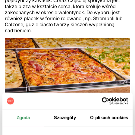
pojedynczy kawałek. Coraz częściej spotykana jest
także pizza w kształcie serca, która króluje wśród
zakochanych w okresie walentynek. Do wyboru jest
również placek w formie rolowanej, np. Stromboli lub
Calzone, gdzie ciasto tworzy kieszeń wypełnioną
nadzieniem.
Regionalne wariacje pizz w
Zgoda
Szczegóły
O plikach cookies
różnych kształtach
Choć klasyczna okrągła pizza jest najbardziej