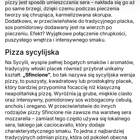
pizzy jest sposób umieszczania sera – nakłada się go aż
po same brzegi, dzięki czemu podczas pieczenia
tworzy się chrupiąca, karmelizowana skorupa.
Dodatkowo, w przeciwieństwie do tradycyjnego placka,
sos pomidorowy dodawany jest na wierzch po
pieczeniu. Efekt? Wyjątkowe połączenie chrupkości,
puszystego wnętrza i intensywnego smaku.
Pizza sycylijska
Na Sycylii, wyspie pełnej bogatych smaków i aromatów,
tradycyjny włoski placek również przybrał unikalny
kształt.
„Sfincione”
, bo tak nazywa się sycylijska wersja
pizzy, to puszysty, kwadratowy lub prostokątny placek,
który bardziej przypomina focaccię niż klasyczną
neapolitańską pizzę. Wyróżnia ją grube, miękkie ciasto
oraz intensywny, pomidorowy sos wzbogacony cebulą,
anchois i oregano. W przeciwieństwie do innych
rodzajów pizzy Sfincione nie zawsze ma warstwę sera
mozzarella – zamiast tego często używa się lokalnego
sera, takiego jak caciocavallo, który dodaje
charakterystycznego smaku. To jedna z najbardziej
tradycyjnych odmian pizzy, która od pokoleń obecna