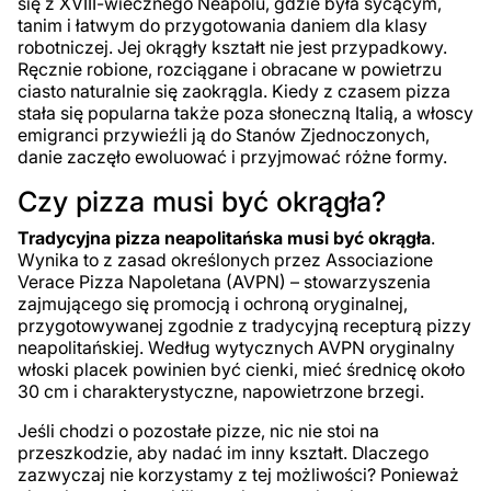
się z XVIII-wiecznego Neapolu, gdzie była sycącym,
tanim i łatwym do przygotowania daniem dla klasy
robotniczej. Jej okrągły kształt nie jest przypadkowy.
Ręcznie robione, rozciągane i obracane w powietrzu
ciasto naturalnie się zaokrągla. Kiedy z czasem pizza
stała się popularna także poza słoneczną Italią, a włoscy
emigranci przywieźli ją do Stanów Zjednoczonych,
danie zaczęło ewoluować i przyjmować różne formy.
Czy pizza musi być okrągła?
Tradycyjna pizza neapolitańska musi być okrągła
.
Wynika to z zasad określonych przez Associazione
Verace Pizza Napoletana (AVPN) – stowarzyszenia
zajmującego się promocją i ochroną oryginalnej,
przygotowywanej zgodnie z tradycyjną recepturą pizzy
neapolitańskiej. Według wytycznych AVPN oryginalny
włoski placek powinien być cienki, mieć średnicę około
30 cm i charakterystyczne, napowietrzone brzegi.
Jeśli chodzi o pozostałe pizze, nic nie stoi na
przeszkodzie, aby nadać im inny kształt. Dlaczego
zazwyczaj nie korzystamy z tej możliwości? Ponieważ