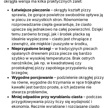
okrągła wersja ma kilka praktycznych zalet:
Łatwiejsze pieczenie
– okrągły kształt pizzy
sprawia, że gorące powietrze swobodnie opływa ją
w piecu ze wszystkich stron. Równomierne
rozprowadzanie ciepła gwarantuje, że ciasto
upiecze się jednakowo na całej powierzchni. Dzięki
temu zarówno brzegi, jak i środek placka są
idealnie wypieczone – ciasto jest chrupiące z
zewnątrz, ale miękkie i puszyste w środku,
Nieprzypalone brzegi
– w tradycyjnych piecach
opalanych drewnem pizza piecze się bardzo
szybko w wysokiej temperaturze. Brak ostrych
narożników, jak np. w kwadratowej czy
prostokątnej pizzy zapobiega przypaleniu się
brzegów,
Wygodne porcjowanie
– podzielenie okrągłej pizzy
na równe, wygodne do trzymania w ręce trójkątne
kawałki jest bardzo proste, a ich jedzenie nie
stwarza problemów,
Mniej odpadów przy wyrabianiu ciasta
– podczas
przygotowywania pizzy liczy się wydajność i
ekonomia. Ręcznie wyrabiane i rozciągane ciasto