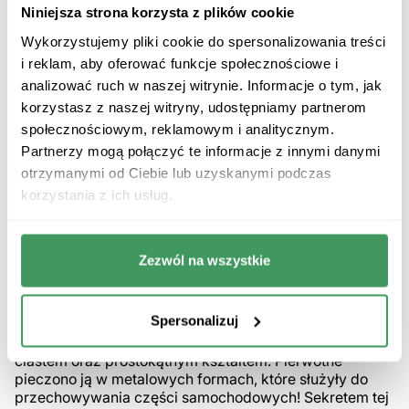
rozpowszechniona na świecie, w różnych regionach
Niniejsza strona korzysta z plików cookie
Włoch i Stanów Zjednoczonych można znaleźć lokalne
Wykorzystujemy pliki cookie do spersonalizowania treści
wariacje w zupełnie innych kształtach.
i reklam, aby oferować funkcje społecznościowe i
Pizza al taglio
analizować ruch w naszej witrynie. Informacje o tym, jak
korzystasz z naszej witryny, udostępniamy partnerom
Niezwykle popularna w Rzymie pizza pieczona na
społecznościowym, reklamowym i analitycznym.
dużych, prostokątnych blachach, a następnie krojona na
porcje według życzenia klienta. Wyróżnia ją bardzo
Partnerzy mogą połączyć te informacje z innymi danymi
lekkie, chrupiące i pełne powietrznych pęcherzy ciasto.
otrzymanymi od Ciebie lub uzyskanymi podczas
„Pizza al taglio”
dosłownie oznacza „pizza na kawałki”.
korzystania z ich usług.
Co ciekawe, płaci się nie za liczbę kawałków, a za ich
wagę. Dzięki temu można spróbować kilku różnych
smaków przy jednym zamówieniu.
Zezwól na wszystkie
Pizza w stylu Detroit
Unikalna wersja pizzy powstała w Stanach
Spersonalizuj
Zjednoczonych. Wywodzi się z miasta motoryzacji –
Detroit. Charakteryzuje się grubszym, puszystym
ciastem oraz prostokątnym kształtem. Pierwotne
pieczono ją w metalowych formach, które służyły do
przechowywania części samochodowych! Sekretem tej