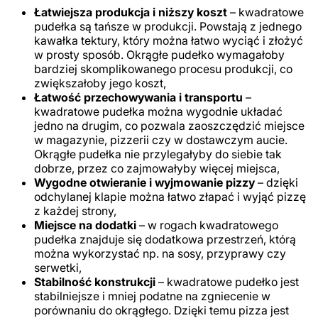
Łatwiejsza produkcja i niższy koszt
– kwadratowe
pudełka są tańsze w produkcji. Powstają z jednego
kawałka tektury, który można łatwo wyciąć i złożyć
w prosty sposób. Okrągłe pudełko wymagałoby
bardziej skomplikowanego procesu produkcji, co
zwiększałoby jego koszt,
Łatwość przechowywania i transportu
–
kwadratowe pudełka można wygodnie układać
jedno na drugim, co pozwala zaoszczędzić miejsce
w magazynie, pizzerii czy w dostawczym aucie.
Okrągłe pudełka nie przylegałyby do siebie tak
dobrze, przez co zajmowałyby więcej miejsca,
Wygodne otwieranie i wyjmowanie pizzy
– dzięki
odchylanej klapie można łatwo złapać i wyjąć pizzę
z każdej strony,
Miejsce na dodatki
– w rogach kwadratowego
pudełka znajduje się dodatkowa przestrzeń, którą
można wykorzystać np. na sosy, przyprawy czy
serwetki,
Stabilność konstrukcji
– kwadratowe pudełko jest
stabilniejsze i mniej podatne na zgniecenie w
porównaniu do okrągłego. Dzięki temu pizza jest