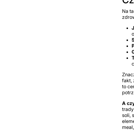
Na ta
zdrow
P
T
c
Znacz
fakt,
to ce
potr
A czy
trady
soli,
eleme
meal,