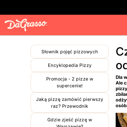
Cz
Słownik pojęć pizzowych
o
Encyklopedia Pizzy
Dla w
Promocja - 2 pizze w
Ale c
supercenie!
pizzy
zbila
Jaką pizzę zamówić pierwszy
odży
osób,
raz? Przewodnik
Gdzie zjeść pizzę w
Warszawie?