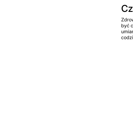
Cz
Zdrow
być c
umiar
codzi