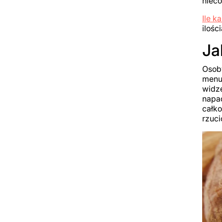
nieco
Ile k
ilośc
Ja
Osoby
menu 
widze
napad
całko
rzuci