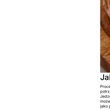
Ja
Proce
potrz
Jedze
może 
jako 