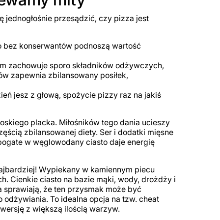
ę jednogłośnie przesądzić, czy pizza jest
so bez konserwantów podnoszą wartość
ym zachowuje sporo składników odżywczych,
ków zapewnia zbilansowany posiłek,
zień jesz z głową, spożycie pizzy raz na jakiś
skiego placka. Miłośników tego dania ucieszy
ścią zbilansowanej diety. Ser i dodatki mięsne
a bogate w węglowodany ciasto daje energię
najbardziej! Wypiekany w kamiennym piecu
. Cienkie ciasto na bazie mąki, wody, drożdży i
la sprawiają, że ten przysmak może być
odżywiania. To idealna opcja na tzw. cheat
 wersję z większą ilością warzyw.