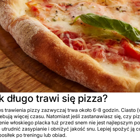
k długo trawi się pizza?
s trawienia pizzy zazwyczaj trwa około 6-8 godzin. Ciasto (w
ebują więcej czasu. Natomiast jeśli zastanawiasz się, czy pi
nie włoskiego placka tuż przed snem nie jest najlepszym p
utrudnić zasypianie i obniżyć jakość snu. Lepiej spożyć ją c
posiłek po treningu lub obiad.