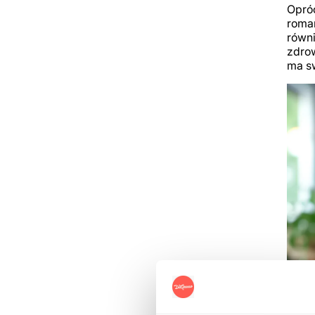
Opróc
roman
równi
zdrow
ma s