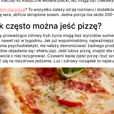
 inaczej niż klasyczne włoskie placki, też mogą być ciekaw
alorii ma pizza
? To wszystko zależy od jej rozmiaru i dodatkó
ią sera, obficie skropione sosem. Jedna porcja ma około 200
k często można jeść pizzę?
 prowadzące zdrowy tryb życia mogą bez wyrzutów sumienia
nawet raz w tygodniu. Jak już wspominaliśmy, najważniejszy
nia psychodietetyki, nie należy demonizować żadnego prod
ów objadania się i efektu jojo. Jeśli lubisz pizzę, znajdź dla
wicie z niej rezygnować. Czasami lepiej zjeść pizzę i być s
ć się na niezdrowe jedzenie. Luz i zdrowy rozsądek to najsku