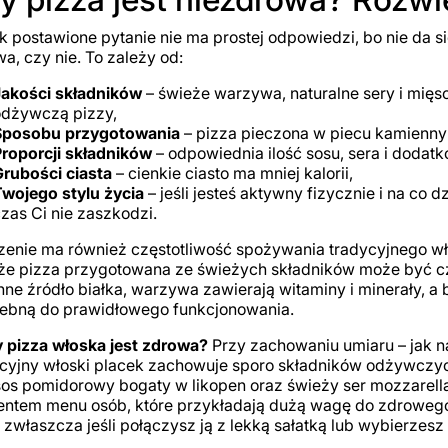
k postawione pytanie nie ma prostej odpowiedzi, bo nie da si
a, czy nie. To zależy od:
Jakości składników
– świeże warzywa, naturalne sery i mię
odżywczą pizzy,
Sposobu przygotowania
– pizza pieczona w piecu kamienn
roporcji składników
– odpowiednia ilość sosu, sera i dodat
Grubości ciasta
– cienkie ciasto ma mniej kalorii,
wojego stylu życia
– jeśli jesteś aktywny fizycznie i na co d
zas Ci nie zaszkodzi.
enie ma również częstotliwość spożywania tradycyjnego wło
 że pizza przygotowana ze świeżych składników może być czę
nne źródło białka, warzywa zawierają witaminy i minerały, 
zebną do prawidłowego funkcjonowania.
 pizza włoska jest zdrowa?
Przy zachowaniu umiaru – jak 
cyjny włoski placek zachowuje sporo składników odżywczych
 sos pomidorowy bogaty w likopen oraz świeży ser mozzarel
ntem menu osób, które przykładają dużą wagę do zdrowego 
 zwłaszcza jeśli połączysz ją z lekką sałatką lub wybierzesz